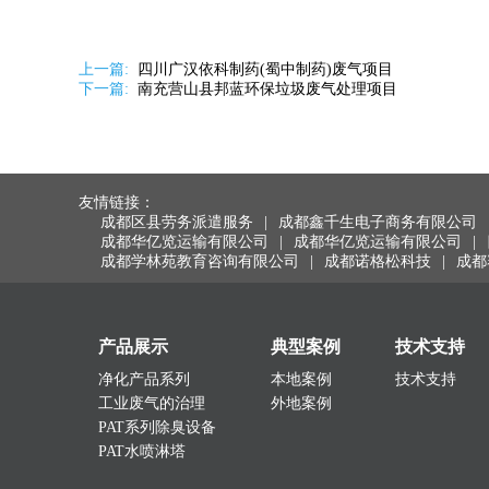
上一篇:
四川广汉依科制药(蜀中制药)废气项目
下一篇:
南充营山县邦蓝环保垃圾废气处理项目
友情链接：
成都区县劳务派遣服务
|
成都鑫千生电子商务有限公司
成都华亿览运输有限公司
|
成都华亿览运输有限公司
|
成都学林苑教育咨询有限公司
|
成都诺格松科技
|
成都
产品展示
典型案例
技术支持
净化产品系列
本地案例
技术支持
工业废气的治理
外地案例
PAT系列除臭设备
PAT水喷淋塔