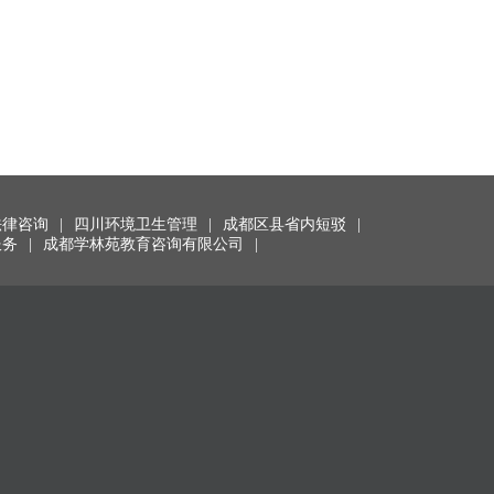
法律咨询
|
四川环境卫生管理
|
成都区县省内短驳
|
服务
|
成都学林苑教育咨询有限公司
|